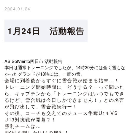
2024.01.24
1月24日 活動報告
AS.SolViento四日市 活動報告
本日は通常トレーニングでしたが、14時30分には全く雪もな
かったグランドが18時には、一面の雪。
会場に到着後からすぐに雪合戦が始まる始末…！
トレーニング開始時間に「どうする？」って聞いた
ら、キャプテンから「トレーニングはいつでもでき
るけど、雪合戦は今日しかできません！」との名言
が飛び出して、雪合戦続行
ー！
その後、コーチも交えてのジュース争奪U14 VS
U13対抗戦が開幕？！
勝利チームは…
PK戦を制したU14の勝利
！