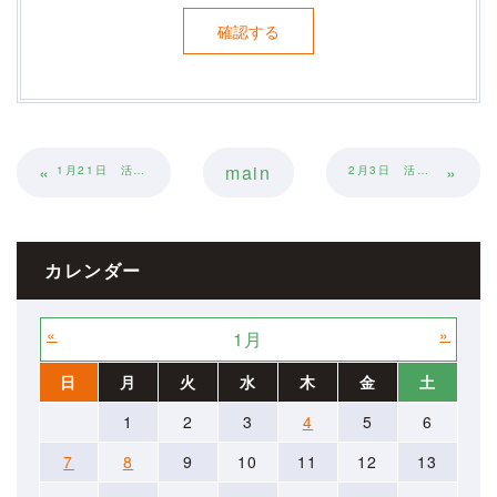
«
main
»
1月21日 活動報告
2月3日 活動報告
カレンダー
«
»
1月
日
月
火
水
木
金
土
1
2
3
4
5
6
7
8
9
10
11
12
13