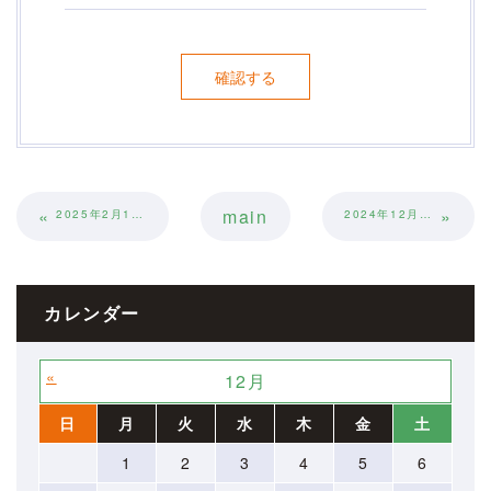
«
main
»
2025年2月11日活動報告
2024年12月26日活動報告
カレンダー
«
»
12月
日
月
火
水
木
金
土
1
2
3
4
5
6