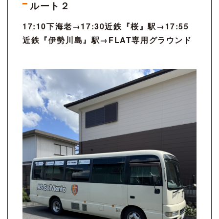
ルート２
17:10下海老→17:30近鉄『桜』駅→17:55
近鉄『伊勢川島』駅→FLAT専用グラウンド