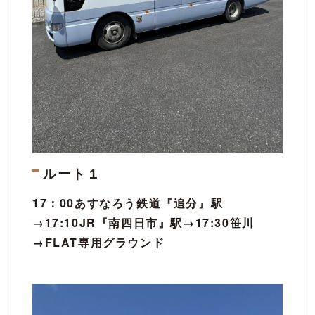
ルート１
17：00あすなろう鉄道『追分』駅
→17:10JR『南四日市』駅→17:30笹川
→FLAT専用グラウンド