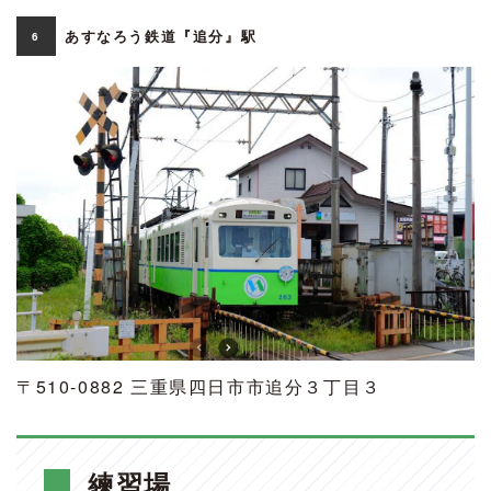
あすなろう鉄道『追分』駅
6
〒510-0882 三重県四日市市追分３丁目３
練習場